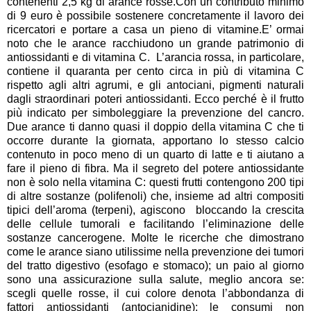
contenenti 2,5 kg di arance rosse.Con un contributo minimo
di 9 euro è possibile sostenere concretamente il lavoro dei
ricercatori e portare a casa un pieno di vitamine.E’ ormai
noto che le arance racchiudono un grande patrimonio di
antiossidanti e di vitamina C. L’arancia rossa, in particolare,
contiene il quaranta per cento circa in più di vitamina C
rispetto agli altri agrumi, e gli antociani, pigmenti naturali
dagli straordinari poteri antiossidanti. Ecco perché è il frutto
più indicato per simboleggiare la prevenzione del cancro.
Due arance ti danno quasi il doppio della vitamina C che ti
occorre durante la giornata, apportano lo stesso calcio
contenuto in poco meno di un quarto di latte e ti aiutano a
fare il pieno di fibra. Ma il segreto del potere antiossidante
non è solo nella vitamina C: questi frutti contengono 200 tipi
di altre sostanze (polifenoli) che, insieme ad altri compositi
tipici dell’aroma (terpeni), agiscono bloccando la crescita
delle cellule tumorali e facilitando l’eliminazione delle
sostanze cancerogene. Molte le ricerche che dimostrano
come le arance siano utilissime nella prevenzione dei tumori
del tratto digestivo (esofago e stomaco); un paio al giorno
sono una assicurazione sulla salute, meglio ancora se:
scegli quelle rosse, il cui colore denota l’abbondanza di
fattori antiossidanti (antocianidine); le consumi non